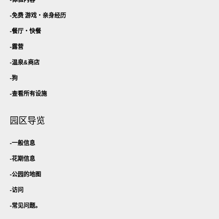
免费 游戏・
亲身经历
餐厅・
快餐
露营
温泉&商店
狗
查看所有设施
园区导览
一般信息
花期信息
公园的地图
访问
常见问题。