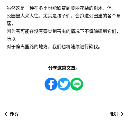
虽然这是一种在冬季也能欣赏到美丽花朵的树木，但，
公园里人来人往，尤其是孩子们，会跑进公园里的各个角
落，
因为有可能在没有察觉到害虫的情况下不慎触碰到它们，
所以
对于偏离园路的地方，我们也将陆续进行砍伐。
分享这篇文章。
PREV
NEXT
文
章