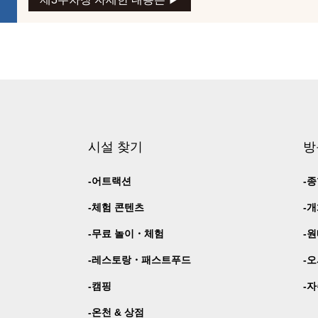
시설 찾기
방
어트랙션
종
체험 콘텐츠
개
무료 놀이・
체험
원
레스토랑・
패스트푸드
오
캠핑
자
온천 & 상점