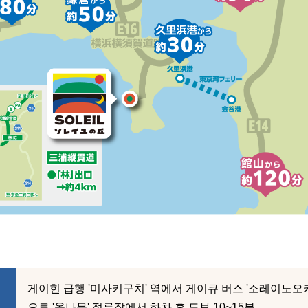
게이힌 급행 '미사키구치' 역에서 게이큐 버스 '소레이노오카' 
으로 '옻나무' 정류장에서 하차 후 도보 10~15분.