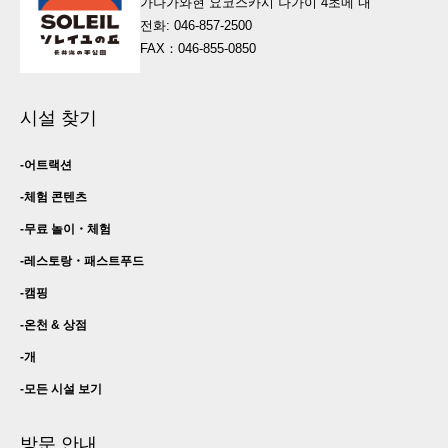
가나가와현 요코스카시 나가이 4초메 내
전화: 046-857-2500
FAX：046-855-0850
시설 찾기
어트랙션
체험 콘텐츠
무료 놀이・
체험
레스토랑・
패스트푸드
캠핑
온천 & 상점
개
모든 시설 보기
방문 안내