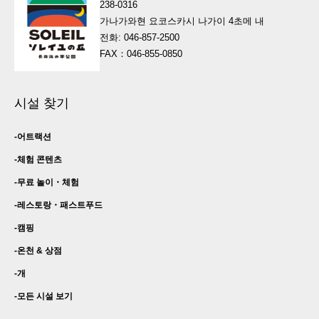
238-0316
가나가와현 요코스카시 나가이 4초메 내
전화: 046-857-2500
FAX：046-855-0850
시설 찾기
어트랙션
체험 콘텐츠
무료 놀이・
체험
레스토랑・
패스트푸드
캠핑
온천 & 상점
개
모든 시설 보기