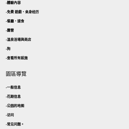
體驗內容
免費 遊戲・
亲身经历
餐廳・
速食
露營
溫泉浴場與商店
狗
查看所有設施
園區導覽
一般信息
花期信息
公园的地图
访问
常见问题。