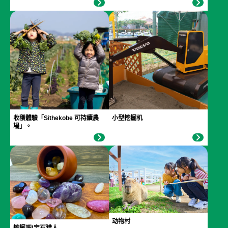
收穫體驗「Sithekobe 可持續農
小型挖掘机
場」。
动物村
挖掘吧!宝石猎人