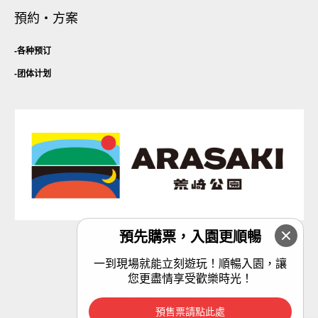
預約・方案
各种预订
团体计划
預先購票，入園更順暢
隐私政策
一到現場就能立刻遊玩！順暢入園，讓
您更盡情享受歡樂時光！
指定经理：区域管理横须贺合资公司
預售票請點此處
(c) 地区管理横须贺合资企业。