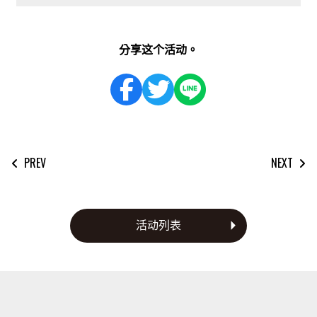
分享这个活动。
PREV
NEXT
文
章
導
覽
活动列表