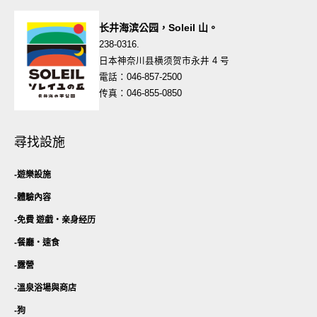
长井海滨公园，Soleil 山。
238-0316.
日本神奈川县横须贺市永井 4 号
電話：046-857-2500
传真：046-855-0850
尋找設施
遊樂設施
體驗內容
免費 遊戲・
亲身经历
餐廳・
速食
露營
溫泉浴場與商店
狗