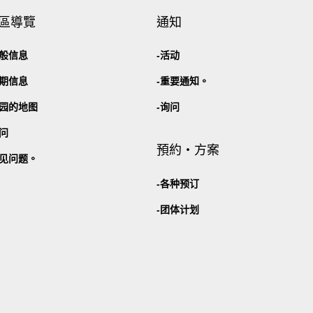
區導覽
通知
般信息
活动
期信息
重要通知。
园的地图
询问
问
預約・方案
见问题。
各种预订
团体计划