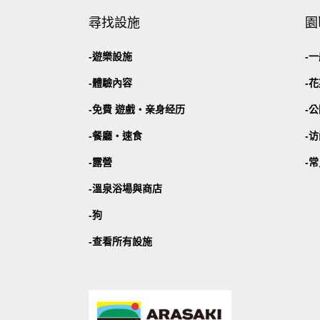
尋找設施
園
遊樂設施
一
體驗內容
花
免費 遊戲・
亲身经历
公
餐廳・
速食
访
露營
常
溫泉浴場與商店
狗
查看所有設施