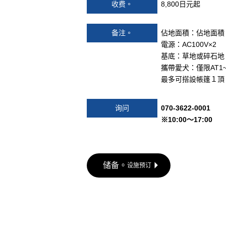
收费。
8,800日元起
备注。
佔地面積：佔地面積 
電源：AC100V×2
基底：草地或碎石地
攜帶愛犬：僅限AT1~
最多可搭設帳篷１頂
询问
070-3622-0001
※10:00～17:00
储备。
设施预订