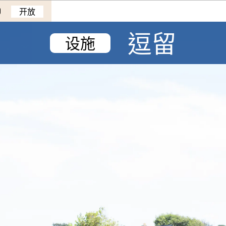
0
开放
逗留
设施