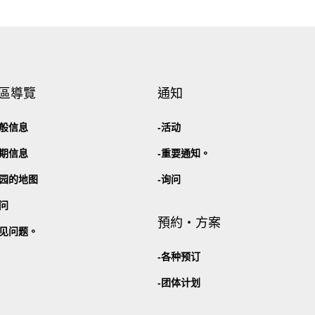
區導覽
通知
般信息
活动
期信息
重要通知。
园的地图
询问
问
預約・方案
见问题。
各种预订
团体计划