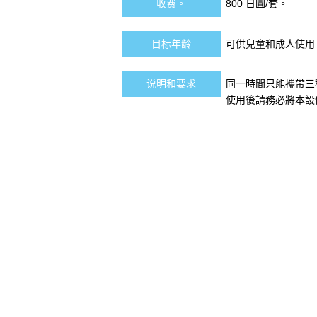
收费。
800 日圓/套。
目标年龄
可供兒童和成人使用
说明和要求
同一時間只能攜帶三
使用後請務必將本設