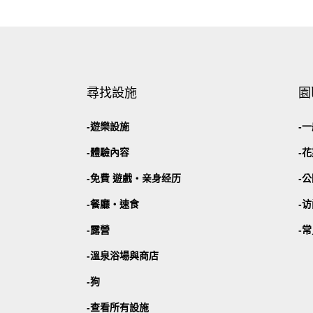
尋找設施
園
遊樂設施
一
體驗內容
花
免費 遊戲・
亲身经历
公
餐廳・
速食
访
露營
常
溫泉浴場與商店
狗
查看所有設施