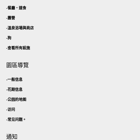
餐廳・
速食
露營
溫泉浴場與商店
狗
查看所有設施
園區導覽
一般信息
花期信息
公园的地图
访问
常见问题。
通知