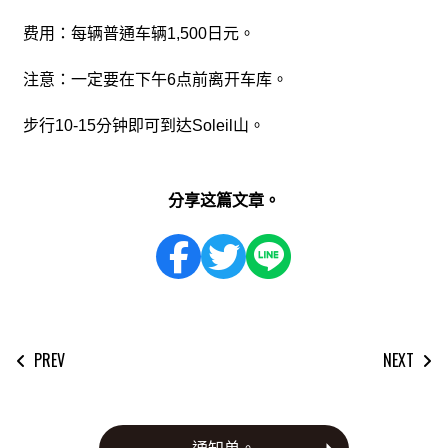
费用：每辆普通车辆1,500日元。
注意：一定要在下午6点前离开车库。
步行10-15分钟即可到达Soleil山。
分享这篇文章。
PREV
NEXT
文
章
導
覽