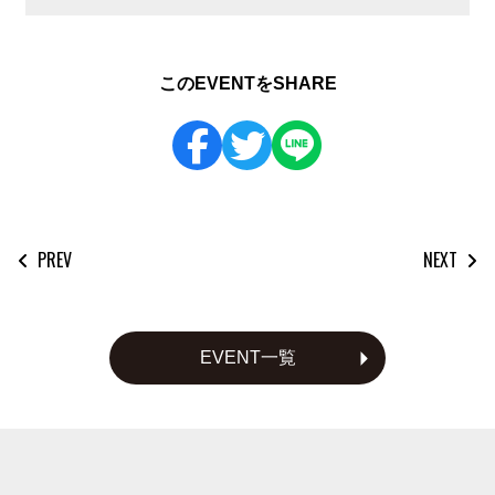
このEVENTをSHARE
PREV
NEXT
投
稿
ナ
ビ
EVENT一覧
ゲ
ー
シ
ョ