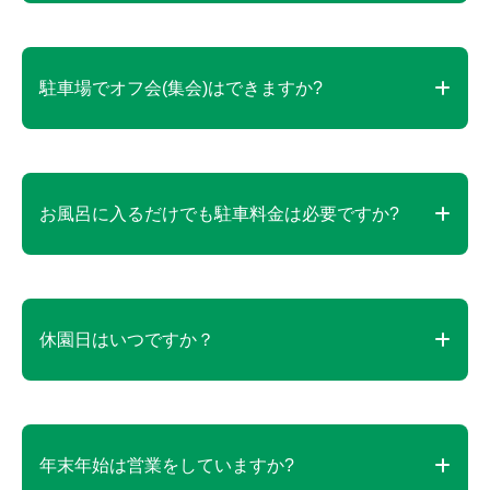
す。
当駐車場はスマートパーキングシステムを導入して
います。
駐車場でオフ会(集会)はできますか?
入庫された車両ナンバーを記憶しております。公園
入口案内所前に事前精算機がございますので、4桁
の車両番号を入力の上でご精算をお済ませくださ
駐車場は公園をご利用いただくお車の駐車を目的と
い。精算済みの車両は自動的にバーが開くシステム
しています。
お風呂に入るだけでも駐車料金は必要ですか?
となっています。
但し、公園のイベントとして利用を希望される場
(減免などされる場合は公園入口案内所にお立ち寄り
合、または一定エリアを占有したいなどのご希望が
ください)
ある場合は、オフ会の概要などがわかる企画書を添
駐車料金は必要です。
付の上で以下にお問い合わせください。
但し、横須賀市または、三浦市にお住まいの方は、
休園日はいつですか？
event@soleil-park.jp
ご住所が確認できるもののご提示で無料券を温浴施
設にてお渡ししています。
年中無休です。臨時休園の場合はホームページ等で
ご案内します。
年末年始は営業をしていますか?