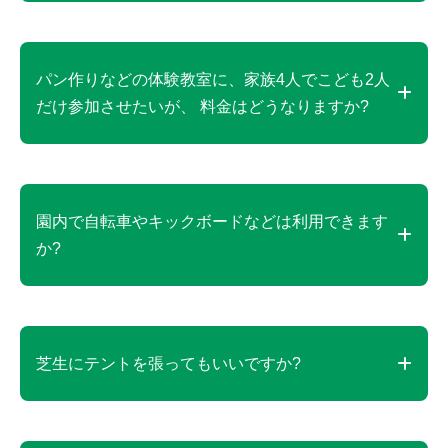
可能です。但し、満潮時は岩場となる箇所がありま
すので、ご注意ください。
パン作りなどの体験教室に、家族4人でこども2人
だけ参加させたいが、 料金はどうなりますか?
ご参加いただく2名様の料金を頂戴いたします。
なお、ご参加いただく方へのお席のご用意はござい
園内で自転車やキックボードなどは利用できます
ますが、ご見学される保護者様やお連れ様のお席は
か?
確保できませんのでご了承ください。
自転車やストライダーなどの乗り物、キックボー
ド、ローラー付きスニーカーなど自走可能なものは
芝生にテントを張ってもいいですか?
園内持ち込み、ご利用をお断りしています。
1辺が2メートル程度のポップアップテント(ワンタッ