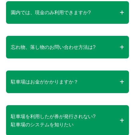
入園料は無料です。
園内では、現金のみ利用できますか?
現金、クレジットカード、交通系ICを含む電子マネ
ー、QR決済(一部店舗は不可)に対応しています。各
忘れ物、落し物のお問い合わせ方法は?
アトラクション券売機やコイン式機械では現金のみ
の利用です。
紛失された物の<名称><色><サイズ><特徴>と<どこ
か>を記入の上でinfo@soleil-park.jpへお問い合わせ
駐車場はお金がかかりますか？
ください。
駐車場は有料です。駐車料金（1回）は普通車（2ナ
ンバー車を含まない）平日1,050円、土日祝日1,200
駐車場を利用したが券が発行されない?
円バイク（51cc以上）平日400円、土日祝日500円大
駐車場のシステムを知りたい
型車（車高2.7m以上および2ナンバー車）2,500円で