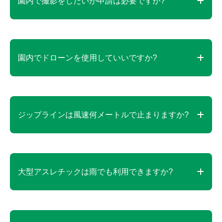
園内で撮影をしたいが申請は必要ですか?
ど）／ドローンの使用禁止
ご家族やお仲間同士で撮影される場合は申請の必要
はございません。
園内でドローンを使用していいですか?
但し、商業撮影および、営利を目的とした撮影は、
すべて事前の撮影許可申請が必要です。
概要がわかる企画書を添付してpress@soleil-park.jp
公園内はドローンの使用を禁止しています。
へお問い合わせください。
ジップラインは風速何メートルで止まりますか?
風向きにもよりますが、風速10メートル前後を判断
基準としています。
大型アスレチックは雨でも利用できますか?
雨天でも利用可能です。