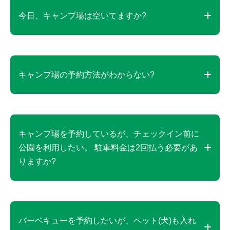
チテント)のみ利用可能です。なお、風対策のためペ
今日、キャンプ場は空いてますか?
グを使用される場合は必ず回収いただきますようお
願いいたします。
お問い合わせは以下にお願いします。
キャンプ専用ダイヤル 070-3622-0001 (10時～17
キャンプ場の予約方法がわからない?
時受付)
キャンプ場のご予約はwebサイトでのみ予約を承っ
ています。
キャンプ場を予約しているが、チェックイン前に
90日前の0時より受付を開始いたします。
公園を利用したい。 駐車料金は2回払う必要があ
https://www.the-cliff.jp/reservation
りますか?
チェックイン時間前にキャンプ場へ駐車することは
できません。
バーベキューを予約したいが、ペット(犬)も入れ
公園駐車場にお停めいただき、チェックイン時間に