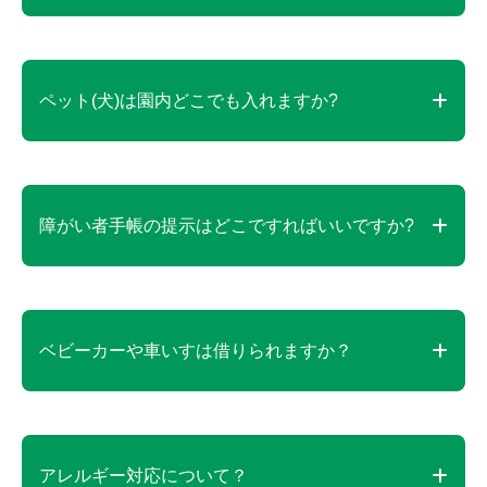
年中無休で営業しています。
但し、警報発令などの悪天候時は臨時休園する場合
ペット(犬)は園内どこでも入れますか?
がございます。
公園の外周路と芝生エリアの一部が入域可能エリア
です。
障がい者手帳の提示はどこですればいいですか?
以下をご確認ください。
ペット(犬)同伴可能エリアマップはこちら
公園入口案内所、または長井ベースにてご提示くだ
さい。
ベビーカーや車いすは借りられますか？
エントランス受付にて貸し出しを行っております。
ベビーカー：有料（400円/1日）
アレルギー対応について？