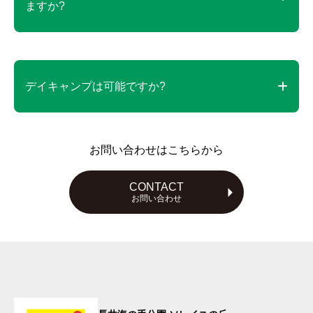
ますか?
なりましたら、キャンプレセプション(管理棟)へご
移動ください。駐車料金を2度お支払いただく必要
はございせん。お問い合わせは以下にお願いしま
ワンちゃんOKのお席をご案内いたします。
す。
デイキャンプは可能ですか?
キャンプ専用ダイヤル 070-3622-0001 (10時～17
時受付)
平日に限り2日前よりお電話にて承れます。
お問い合わせはこちらから
キャンプダイヤル 070-3622-0001へお問い合わせく
ださい。
CONTACT
お問い合わせ