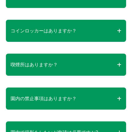
車椅子：無料
数に限りがありますのでご了承ください。
当園の飲食施設ではアレルギー対応を行っておりま
せん。お店の厨房内では調理器具を使用しており、
コインロッカーはありますか？
本来その商品に使用しない食材が調理時に付着混入
する可能性があります。絶対的なものではありませ
ん。また、外部の製造工場のラインにおいても同様
コインロッカー（有料）は次の場所に設置していま
に絶対的なものではありません。アレルギーの過敏
す。
喫煙所はありますか？
な方はご理解頂きご留意ください。
長井ベース／キッズスペース／更衣休憩室棟
園内に喫煙所を設置しています。必ず所定の喫煙所
をご使用ください。
園内の禁止事項はありますか？
火器の持ち込み禁止（キャンプ場を除く）／自走式
乗り物の持ち込み禁止（キックボードや自転車な