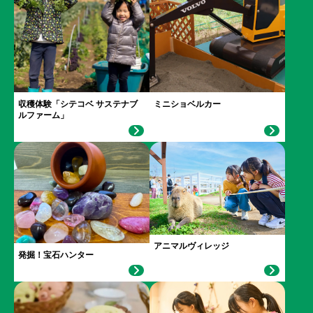
収穫体験「シテコベ サステナブ
ミニショベルカー
ルファーム」
アニマルヴィレッジ
発掘！宝石ハンター