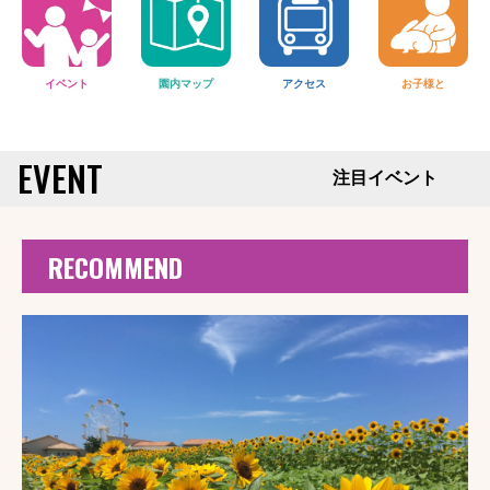
ールに！横須賀・ソレイユの丘で愛犬と楽しむ夏の水
ご利用いただけません。
回数券の内容変更のお知らせ
遊びイベントを7月・8月に計4日間開催。
■８月3日(月)・4日(火)・5日(水)・６日(木)・7日(金)
一部エリアは利用可能
イベント
園内マップ
アクセス
お子様と
2025.11.10
2026.03.17 14:00
■８月28日(金)・31日(月)・9月1日(火)
全面メンテナ
アトラクション・施設の休止日について
来園者が“調査隊員”として謎を解く。恐竜の生息地へ
ンスのためご利用できません
EVENT
潜入する没入体験型コンテンツ『ソレイユ恐竜島』が
メンテナンス日はこちらからもご確認いただけます。
注目イベント
本格始動！
2025.09.23
園内施設の定休日について
園内運営状況
RECOMMEND
2026.02.26 14:00
・8/8(土)の運営状況
「シルバニアファミリー森のマーケット」が2026年3
月6日(金)オープン!
2026.02.24 14:00
園内施設の定休日について
神奈川・長井海の手公園 ソレイユの丘にて、トレーラ
園内施設の定休日の確認はこちらから
ーハウス宿泊体験型謎解き「Trailer House Mystery」
が2026年3月1日（日）よりスタート