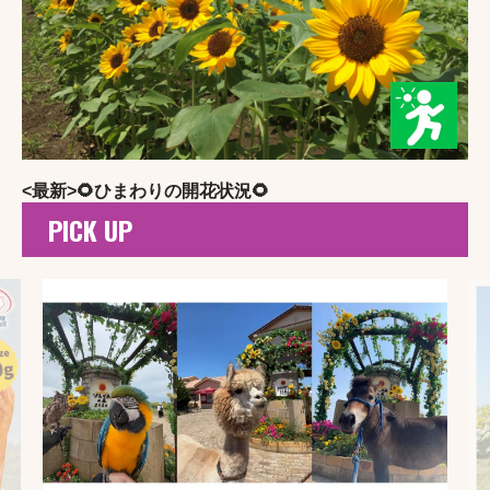
体験工房の営業について
下記リンクの時間帯は、クッキング体験工房をお休み
いたします。
クラフト体験工房のスケジュール
クッキング体験工房のスケジュール
<最新>🌻ひまわりの開花状況🌻
アトラクション・施設の休止日については
こちら
をご
PICK UP
確認ください。