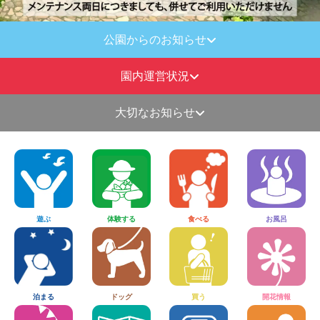
公園からのお知らせ
園内運営状況
2026.07.23 14:00
今年も約10万本のヒマワリがまもなく見頃へ。
大切なお知らせ
じゃぶじゃぶ池について大切なお知らせ
下記日程は
DOG LAGOON
開催のため、
2026.07.09 14:00
2026.06.21
じゃぶじゃぶ池はワンちゃん専用の有料エリアとなり
10万本のヒマワリの絶景と500発の花火でブチアガ
じゃぶじゃぶ池について大切なお知らせ
ます。
る！一日中遊び尽くせる夏限定の大型イベント『ブチ
犬を連れていないお客様は、じゃぶじゃぶ池への入場
アゲSUMMER！2026 SOLEIL』を7月17日(金)から開
遊ぶ
体験する
食べる
お風呂
2026.06.20
ができません。ご理解の程よろしくお願いいたしま
催。
【６月２０日(土)】チャドクガ等危険な害虫が付きや
す。
すいツバキの伐採について
■ 8月29日（土）・30日（日）
2026.06.18 14:00
泊まる
ドッグ
買う
開花情報
【日本最大級】約6,000㎡のじゃぶじゃぶ池がドッグプ
下記の日程はメンテナンスのため、じゃぶじゃぶ池を
2026.05.25