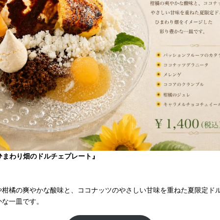
ひまわり畑のドルチェプレート』
）
や柑橘の爽やかな酸味と、ココナッツのやさしい甘味を重ねた夏限定ド
かな一皿です。