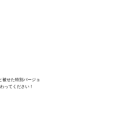
んと被せた特別バージョ
味わってください！