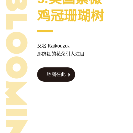
鸡冠珊瑚树
又名 Kaikouzu。
那鲜红的花朵引人注目
地图在此