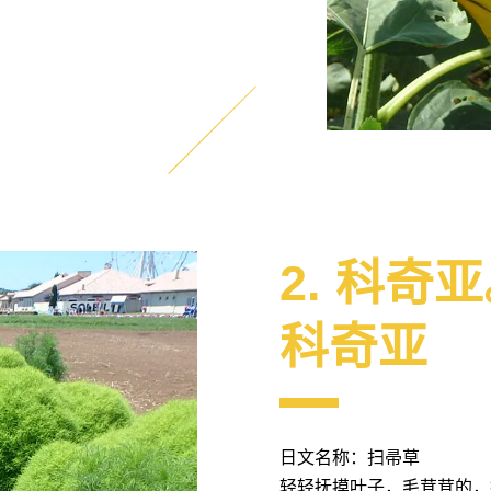
2. 科奇
科奇亚
日文名称：扫帚草
轻轻抚摸叶子，毛茸茸的，