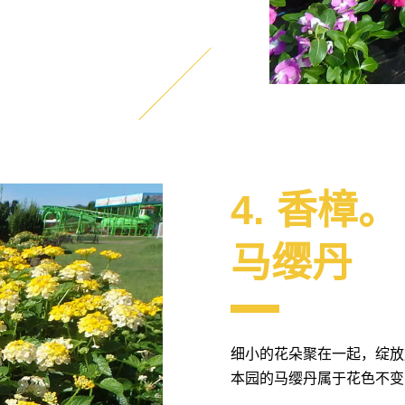
4. 香樟。
马缨丹
细小的花朵聚在一起，绽放
本园的马缨丹属于花色不变