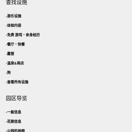
查找设施
游乐设施
体验内容
免费 游戏・
亲身经历
餐厅・
快餐
露营
温泉&商店
狗
查看所有设施
园区导览
一般信息
花期信息
公园的地图