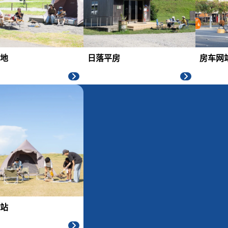
地
日落平房
房车网
站