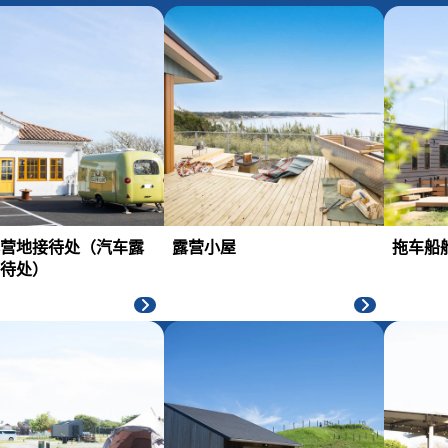
营地接待处（汽车露
露营小屋
拖车船
待处）