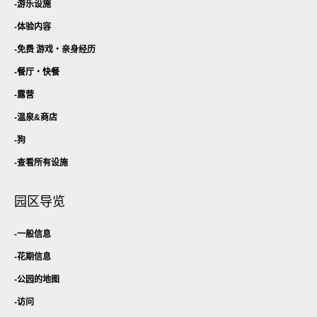
游乐设施
体验内容
免费 游戏・
亲身经历
餐厅・
快餐
露营
温泉&商店
狗
查看所有设施
园区导览
一般信息
花期信息
公园的地图
访问