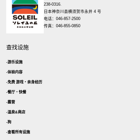
238-0316.
日本神奈川县横须贺市永井 4 号
电话：046-857-2500
传真：046-855-0850
查找设施
游乐设施
体验内容
免费 游戏・
亲身经历
餐厅・
快餐
露营
温泉&商店
狗
查看所有设施