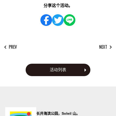
分享这个活动。
PREV
NEXT
文
章
导
航
活动列表
长井海滨公园，Soleil 山。