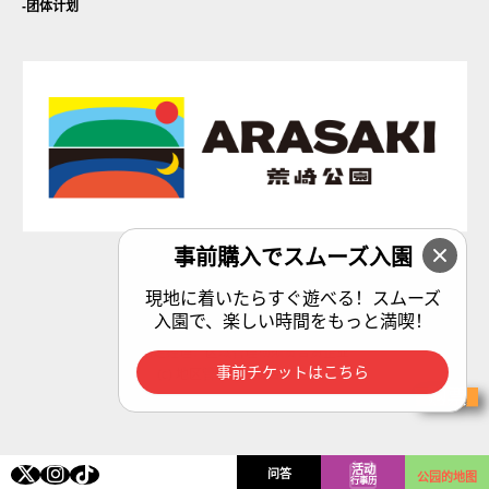
团体计划
事前購入でスムーズ入園
隐私政策
現地に着いたらすぐ遊べる！スムーズ
入園で、楽しい時間をもっと満喫！
指定经理：区域管理横须贺合资企业
事前チケットはこちら
(c) 地区管理横须贺合资企业。
购票
活动
问答
公园的地图
行事历