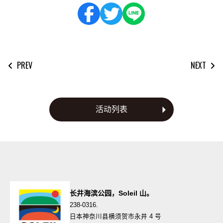
PREV
NEXT
文
章
导
航
活动列表
长井海滨公园，Soleil 山。
238-0316.
日本神奈川县横须贺市永井 4 号