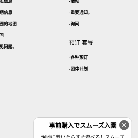
般信息
活动
期信息
重要通知。
园的地图
询问
问
预订·套餐
见问题。
各种预订
团体计划
事前購入でスムーズ入園
現地に着いたらすぐ遊べる！スムーズ