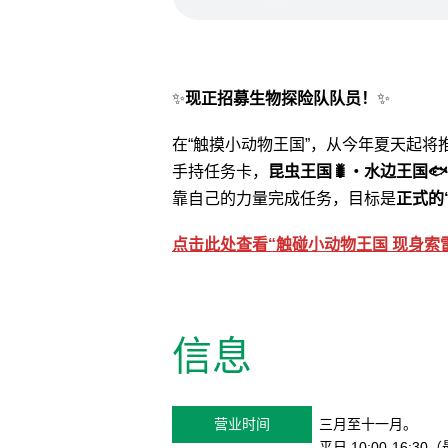
✨
现正招募生物探险队队员！
✨
在“触摸小动物王国”，从今年夏天起将
手持任务卡，
昆虫王国🐛・水边王国
靠自己的力量完成任务，目标是
正式的
点击此处查看“触碰小动物王国 现身索
信息
营业时间
三月至十一月。
平日 10:00-16:3