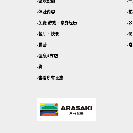
游乐设施
一
体验内容
花
免费 游戏・
亲身经历
公
餐厅・
快餐
访
露营
常
温泉&商店
狗
查看所有设施