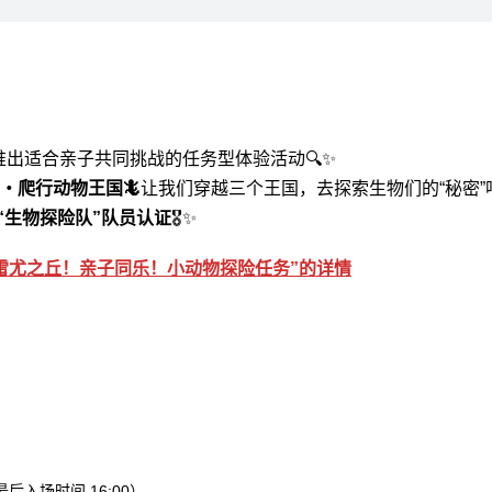
推出适合亲子共同挑战的任务型体验活动🔍✨
・爬行动物王国🦎
让我们穿越三个王国，去探索生物们的“秘密”
“生物探险队”队员认证
🎖️✨
雷尤之丘！亲子同乐！小动物探险任务”的详情
0（最后入场时间 16:00）